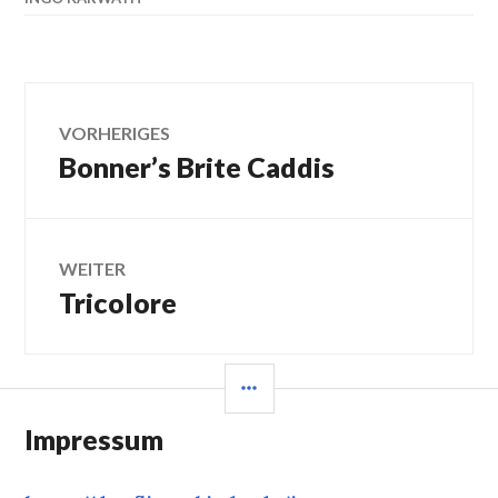
Beitragsnavigation
VORHERIGES
Bonner’s Brite Caddis
Vorheriger
Beitrag:
WEITER
Tricolore
Nächster
Beitrag:
SEITENLEISTE
Impressum