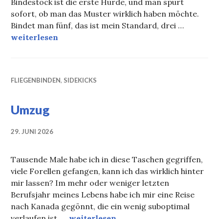
Bindestock ist die erste Hürde, und man spürt
sofort, ob man das Muster wirklich haben möchte.
Bindet man fünf, das ist mein Standard, drei …
Quick Tie! Renkenfloh
weiterlesen
FLIEGENBINDEN
,
SIDEKICKS
Umzug
29. JUNI 2026
Tausende Male habe ich in diese Taschen gegriffen,
viele Forellen gefangen, kann ich das wirklich hinter
mir lassen? Im mehr oder weniger letzten
Berufsjahr meines Lebens habe ich mir eine Reise
nach Kanada gegönnt, die ein wenig suboptimal
Umzug
verlaufen ist. …
weiterlesen