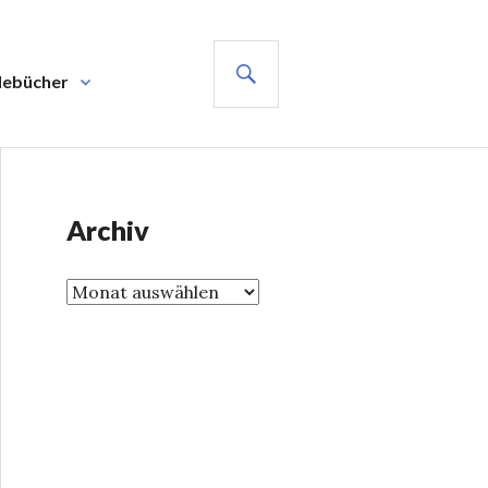
SUCHE
debücher
Archiv
A
r
c
h
i
v