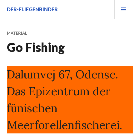
Zum
PRI
DER-FLIEGENBINDER
Inhalt
MEN
springen
MATERIAL
Go Fishing
Dalumvej 67, Odense.
Das Epizentrum der
fünischen
Meerforellenfischerei.