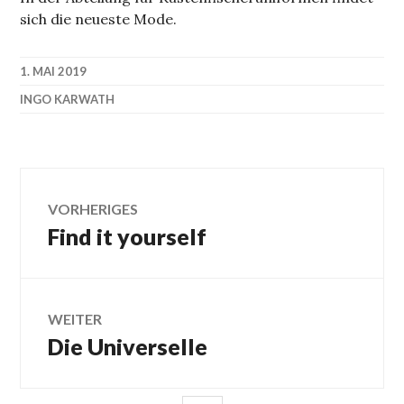
sich die neueste Mode.
1. MAI 2019
INGO KARWATH
Beitragsnavigation
VORHERIGES
Find it yourself
Vorheriger
Beitrag:
WEITER
Die Universelle
Nächster
Beitrag: