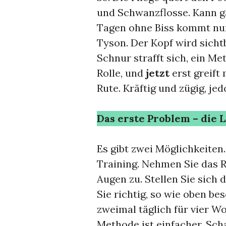
und Schwanzflosse. Kann g
Tagen ohne Biss kommt nun
Tyson. Der Kopf wird sichtb
Schnur strafft sich, ein Me
Rolle, und
jetzt
erst greift
Rute. Kräftig und zügig, je
Das erste Problem – die 
Es gibt zwei Möglichkeiten
Training. Nehmen Sie das R
Augen zu. Stellen Sie sich
Sie richtig, so wie oben be
zweimal täglich für vier W
Methode ist einfacher. Sch