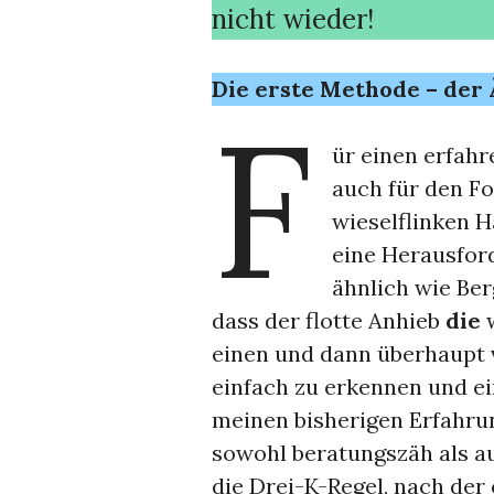
nicht wieder!
Die erste Methode – der
F
ür einen erfahr
auch für den F
wieselflinken H
eine Herausfor
ähnlich wie Ber
dass der flotte Anhieb
die
einen und dann überhaupt v
einfach zu erkennen und ei
meinen bisherigen Erfahrun
sowohl beratungszäh als au
die Drei-K-Regel, nach der 