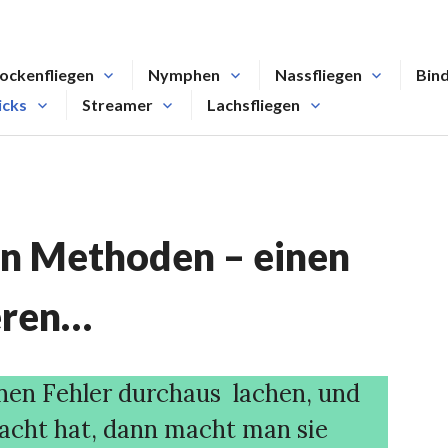
ockenfliegen
Nymphen
Nassfliegen
Bin
icks
Streamer
Lachsfliegen
en Methoden – einen
ieren…
nen Fehler durchaus lachen, und
cht hat, dann macht man sie