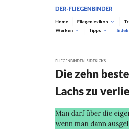
Zum
DER-FLIEGENBINDER
Inhalt
springen
Home
Fliegenlexikon
Tr
Werken
Tipps
Sidek
FLIEGENBINDEN
,
SIDEKICKS
Die zehn best
Lachs zu verl
Man darf über die eige
wenn man dann ausgela