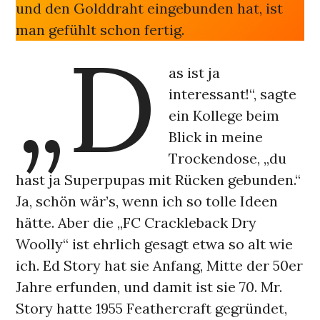
und den Golddraht eingebunden hat, ist
man gefühlt schon fertig.
„D
as ist ja
interessant!“, sagte
ein Kollege beim
Blick in meine
Trockendose, „du
hast ja Superpupas mit Rücken gebunden.“
Ja, schön wär’s, wenn ich so tolle Ideen
hätte. Aber die „FC Crackleback Dry
Woolly“ ist ehrlich gesagt etwa so alt wie
ich. Ed Story hat sie Anfang, Mitte der 50er
Jahre erfunden, und damit ist sie 70. Mr.
Story hatte 1955 Feathercraft gegründet,