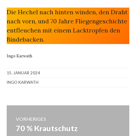
Die Hechel nach hinten winden, den Draht
nach vorn, und 70 Jahre Fliegengeschichte
entfleuchen mit einem Lacktropfen den
Bindebacken.
Ingo Karwath
15. JANUAR 2024
INGO KARWATH
Beitragsnavigation
VORHERIGES
70 % Krautschutz
Vorheriger
Beitrag: