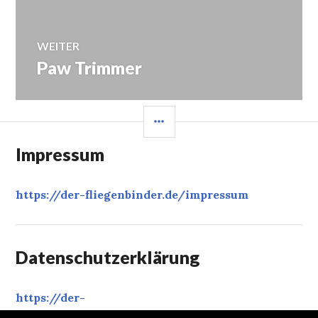
WEITER
Paw Trimmer
Nächster
Beitrag:
SEITENLEISTE
Impressum
https://der-fliegenbinder.de/
impressum
Datenschutzerklärung
https://der-
fliegenbinder.de/
datenschutzerklaerung
‎