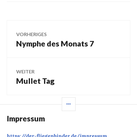
Beitragsnavigation
VORHERIGES
Nymphe des Monats 7
Vorheriger
Beitrag:
WEITER
Mullet Tag
Nächster
Beitrag:
SEITENLEISTE
Impressum
https://der-fliegenbinder.de/
impressum