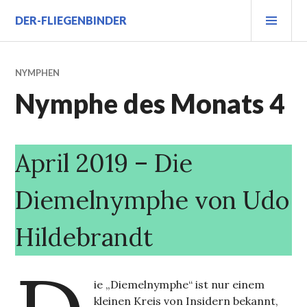
Zum
PRI
DER-FLIEGENBINDER
Inhalt
MEN
springen
NYMPHEN
Nymphe des Monats 4
April 2019 – Die
Diemelnymphe von Udo
Hildebrandt
ie „Diemelnymphe“ ist nur einem
kleinen Kreis von Insidern bekannt,