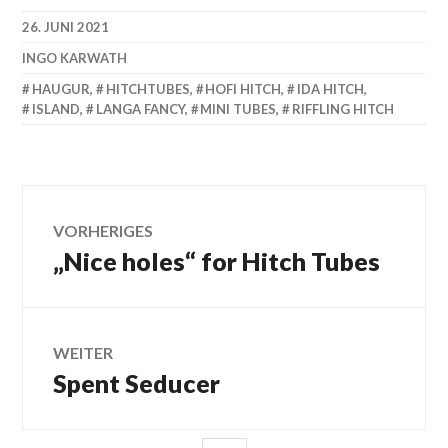
26. JUNI 2021
INGO KARWATH
HAUGUR
,
HITCHTUBES
,
HOFI HITCH
,
IDA HITCH
,
ISLAND
,
LANGA FANCY
,
MINI TUBES
,
RIFFLING HITCH
Beitragsnavigation
VORHERIGES
„Nice holes“ for Hitch Tubes
Vorheriger
Beitrag:
WEITER
Spent Seducer
Nächster
Beitrag: