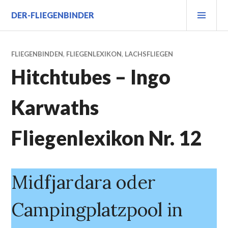
Zum
PRI
DER-FLIEGENBINDER
Inhalt
MEN
springen
FLIEGENBINDEN
,
FLIEGENLEXIKON
,
LACHSFLIEGEN
Hitchtubes – Ingo
Karwaths
Fliegenlexikon Nr. 12
Midfjardara oder
Campingplatzpool in