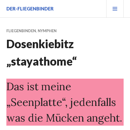
Zum
PRI
DER-FLIEGENBINDER
Inhalt
MEN
springen
FLIEGENBINDEN
,
NYMPHEN
Dosenkiebitz
„stayathome“
Das ist meine
„Seenplatte“, jedenfalls
was die Mücken angeht.