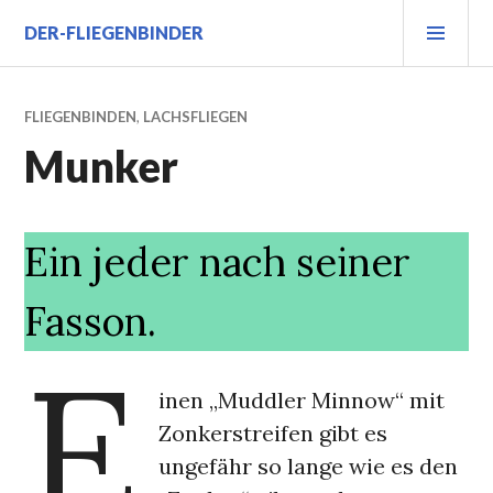
Zum
PRI
DER-FLIEGENBINDER
Inhalt
MEN
springen
FLIEGENBINDEN
,
LACHSFLIEGEN
Munker
Ein jeder nach seiner
Fasson.
E
inen „Muddler Minnow“ mit
Zonkerstreifen gibt es
ungefähr so lange wie es den