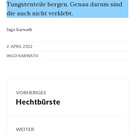
Tungstenteile bergen. Genau darum sind
die auch nicht verklebt.
Ingo Karwath
2. APRIL 2022
INGO KARWATH
Beitragsnavigation
VORHERIGES
Hechtbürste
Vorheriger
Beitrag:
WEITER