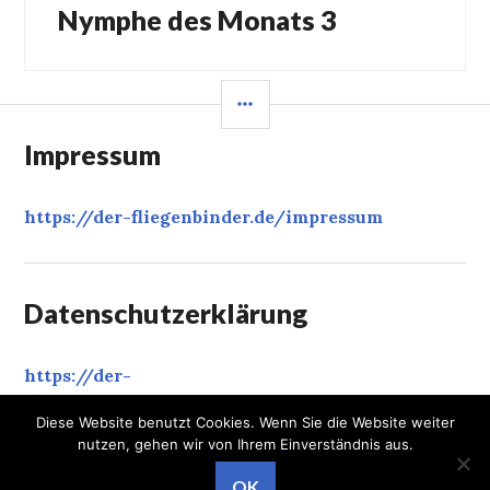
Nymphe des Monats 3
Nächster
Beitrag:
SEITENLEISTE
Impressum
https://der-fliegenbinder.de/
impressum
Datenschutzerklärung
https://der-
fliegenbinder.de/
datenschutzerklaerung
‎
Diese Website benutzt Cookies. Wenn Sie die Website weiter
nutzen, gehen wir von Ihrem Einverständnis aus.
Proudly powered by WordPress
Theme: Gazette von
OK