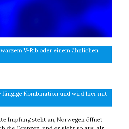
hwarzem V-Rib oder einem ähnlichen
e fängige Kombination und wird hier mit
ite Impfung steht an, Norwegen öffnet
h die Grenzen, und es sieht so aus, als