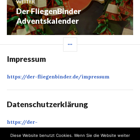
WEITER
Der FliegenBinder
Nächster
Beitrag:
Adventskalender
SEITENLEISTE
Impressum
https://der-fliegenbinder.de/
impressum
Datenschutzerklärung
https://der-
fliegenbinder.de/
datenschutzerklaerung
‎
Diese Website benutzt Cookies. Wenn Sie die Website weiter