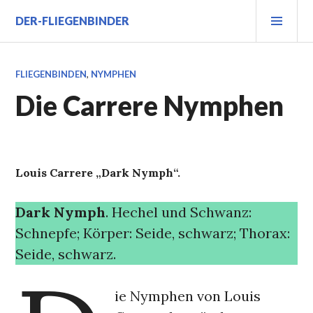
Zum
PRI
DER-FLIEGENBINDER
Inhalt
MEN
springen
FLIEGENBINDEN
,
NYMPHEN
Die Carrere Nymphen
Louis Carrere „Dark Nymph“.
Dark Nymph
. Hechel und Schwanz:
Schnepfe; Körper: Seide, schwarz; Thorax:
Seide, schwarz.
ie Nymphen von Louis