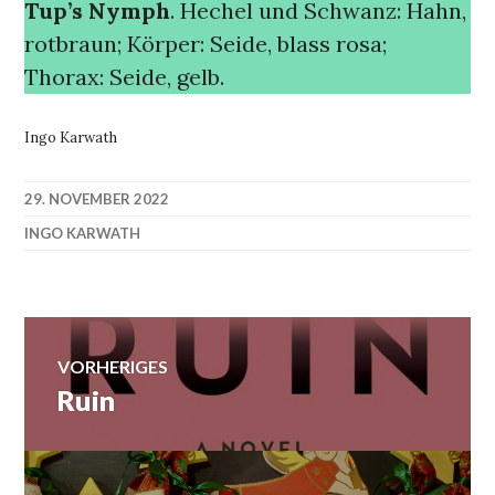
Tup’s Nymph
. Hechel und Schwanz: Hahn,
rotbraun; Körper: Seide, blass rosa;
Thorax: Seide, gelb.
Ingo Karwath
29. NOVEMBER 2022
INGO KARWATH
Beitragsnavigation
VORHERIGES
Ruin
Vorheriger
Beitrag: