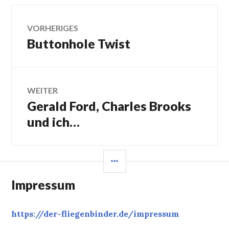
Beitragsnavigation
VORHERIGES
Buttonhole Twist
Vorheriger
Beitrag:
WEITER
Gerald Ford, Charles Brooks
Nächster
Beitrag:
und ich…
SEITENLEISTE
Impressum
https://der-fliegenbinder.de/
impressum