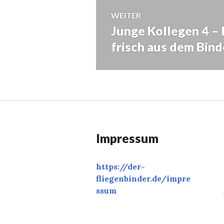
WEITER
Junge Kollegen 4 – 
Nächster
Beitrag:
frisch aus dem Bin
Impressum
https://der-
fliegenbinder.de/
impre
ssum