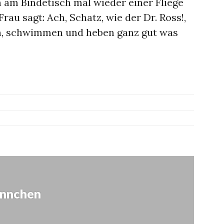
n am Bindetisch mal wieder einer Fliege
rau sagt: Ach, Schatz, wie der Dr. Ross!,
n, schwimmen und heben ganz gut was
ation
ännchen