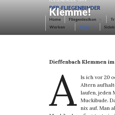
FLIEGENBINDEN
,
TIPPS
Zum
DER-FLIEGENBINDER
Klemme!
Inhalt
springen
Home
Fliegenlexikon
Tr
Werken
Tipps
Sidek
Dieffenbach Klemmen im 
A
ls ich vor 20 
Altern aufhal
laufen, jeden
Muckibude. Das
nix auf. Man al