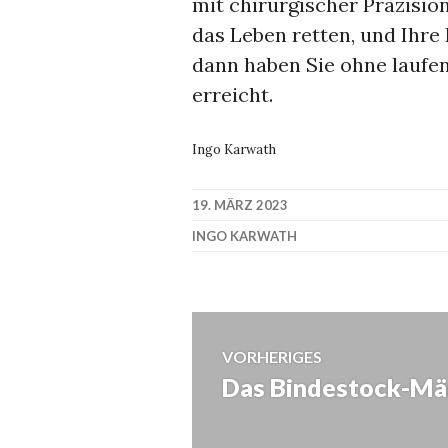
mit chirurgischer Präzisio
das Leben retten, und Ihre F
dann haben Sie ohne laufe
erreicht.
Ingo Karwath
19. MÄRZ 2023
INGO KARWATH
Beitragsnavig
VORHERIGES
Das Bindestock-M
Vorheriger
Beitrag: