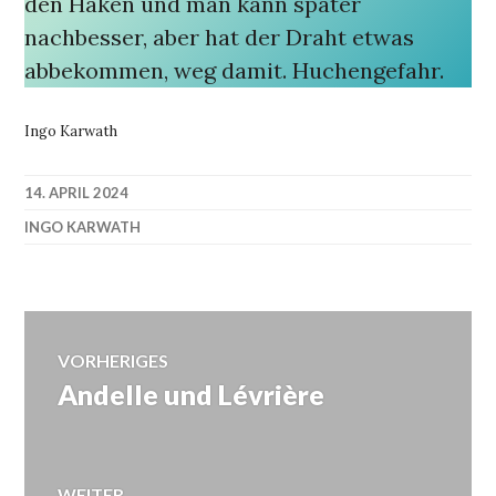
den Haken und man kann später
nachbesser, aber hat der Draht etwas
abbekommen, weg damit. Huchengefahr.
Ingo Karwath
14. APRIL 2024
INGO KARWATH
Beitragsnavigation
VORHERIGES
Andelle und Lévrière
Vorheriger
Beitrag:
WEITER