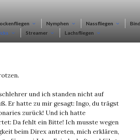
ockenfliegen
Nymphen
Nassfliegen
Bin
icks
Streamer
Lachsfliegen
otzen.
ischlehrer und ich standen nicht auf
. Er hatte zu mir gesagt: Ingo, du trägst
onaries zurück! Und ich hatte
tet: Da fehlt ein Bitte! Ich musste wegen
gkeit beim Direx antreten, mich erklären,