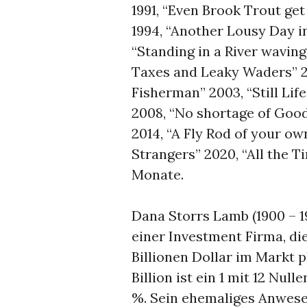
1991, “Even Brook Trout get
1994, “Another Lousy Day in
“Standing in a River waving
Taxes and Leaky Waders” 2
Fisherman” 2003, “Still Lif
2008, “No shortage of Good 
2014, “A Fly Rod of your o
Strangers” 2020, “All the T
Monate.
Dana Storrs Lamb (1900 – 19
einer Investment Firma, di
Billionen Dollar im Markt p
Billion ist ein 1 mit 12 Null
%. Sein ehemaliges Anwesen