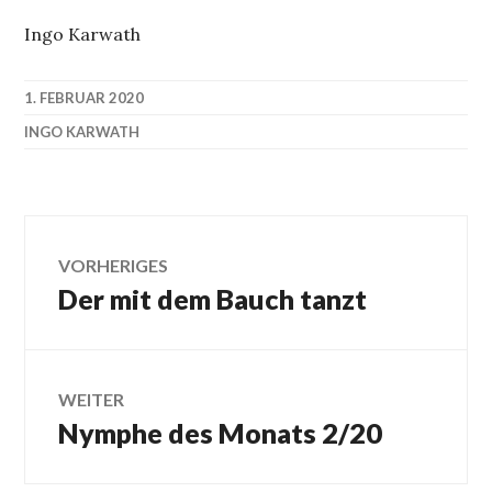
Ingo Karwath
1. FEBRUAR 2020
INGO KARWATH
Beitragsnavigation
VORHERIGES
Der mit dem Bauch tanzt
Vorheriger
Beitrag:
WEITER
Nymphe des Monats 2/20
Nächster
Beitrag: