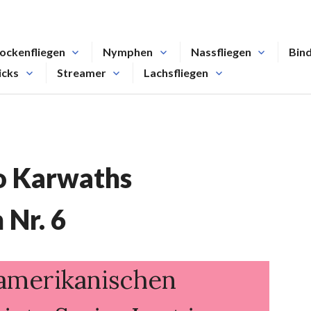
ockenfliegen
Nymphen
Nassfliegen
Bin
icks
Streamer
Lachsfliegen
go Karwaths
 Nr. 6
 amerikanischen