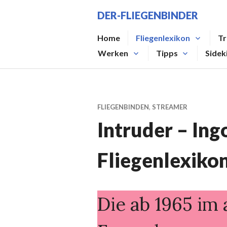
Zum
DER-FLIEGENBINDER
Inhalt
springen
Home
Fliegenlexikon
Tr
Werken
Tipps
Sidek
FLIEGENBINDEN
,
STREAMER
Intruder – In
Fliegenlexikon
Die ab 1965 im