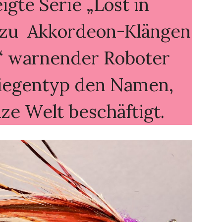
gte Serie „Lost in
n zu Akkordeon-Klängen
t“ warnender Roboter
liegentyp den Namen,
ze Welt beschäftigt.