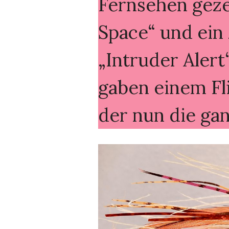
Fernsehen gezei
Space“ und ei
„Intruder Aler
gaben einem F
der nun die gan