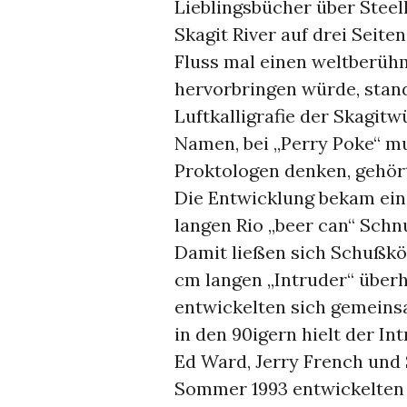
Lieblingsbücher über Steel
Skagit River auf drei Seit
Fluss mal einen weltberühm
hervorbringen würde, stan
Luftkalligrafie der Skagitwü
Namen, bei „Perry Poke“ mu
Proktologen denken, gehör
Die Entwicklung bekam ein
langen Rio „beer can“ Schn
Damit ließen sich Schußköp
cm langen „Intruder“ über
entwickelten sich gemeinsa
in den 90igern hielt der In
Ed Ward, Jerry French und
Sommer 1993 entwickelten s