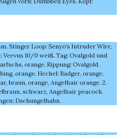
 Augen vorn: Dumbbell Eyes. Kopf:
mm. Stinger Loop: Senyo’s Intruder Wire,
e: Veevus 10/0 weiß. Tag: Ovalgold und
arfuchs, orange. Rippung: Ovalgold.
bbing, orange. Hechel: Badger, orange.
ar, braun, orange, Angelhair orange. 2.
lbraun, schwarz, Angelhair peacock.
ngen: Dschungelhahn.