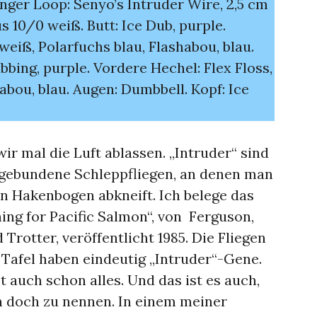
inger Loop: Senyo’s Intruder Wire, 2,5 cm
s 10/0 weiß. Butt: Ice Dub, purple.
 weiß, Polarfuchs blau, Flashabou, blau.
ubbing, purple. Vordere Hechel: Flex Floss,
habou, blau. Augen: Dumbbell. Kopf: Ice
ir mal die Luft ablassen. „Intruder“ sind
gebundene Schleppfliegen, an denen man
n Hakenbogen abkneift. Ich belege das
hing for Pacific Salmon“, von Ferguson,
Trotter, veröffentlicht 1985. Die Fliegen
 Tafel haben eindeutig „Intruder“-Gene.
 auch schon alles. Und das ist es auch,
n doch zu nennen. In einem meiner