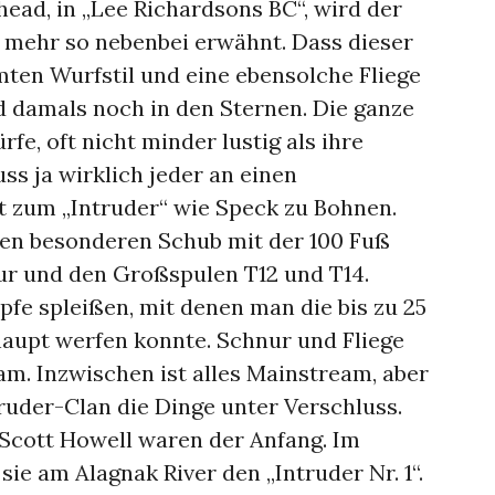
head, in „Lee Richardsons BC“, wird der
en mehr so nebenbei erwähnt. Dass dieser
ten Wurfstil und eine ebensolche Fliege
d damals noch in den Sternen. Die ganze
rfe, oft nicht minder lustig als ihre
ss ja wirklich jeder an einen
t zum „Intruder“ wie Speck zu Bohnen.
en besonderen Schub mit der 100 Fuß
ur und den Großspulen T12 und T14.
fe spleißen, mit denen man die bis zu 25
haupt werfen konnte. Schnur und Fliege
m. Inzwischen ist alles Mainstream, aber
truder-Clan die Dinge unter Verschluss.
 Scott Howell waren der Anfang. Im
ie am Alagnak River den „Intruder Nr. 1“.