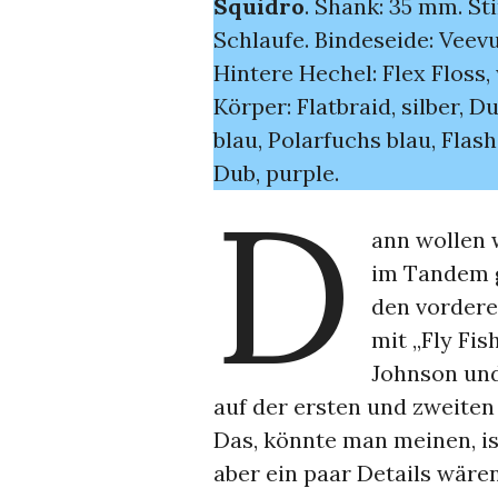
Squidro
. Shank: 35 mm. St
Schlaufe. Bindeseide: Veevu
Hintere Hechel: Flex Floss,
Körper: Flatbraid, silber, D
blau, Polarfuchs blau, Flas
Dub, purple.
D
ann wollen w
im Tandem 
den vordere
mit „Fly Fis
Johnson und 
auf der ersten und zweiten
Das, könnte man meinen, ist
aber ein paar Details wäre