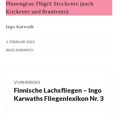
Pfauengras; Flügel: Stockente (auch
Krickente und Brautente).
Ingo Karwath
1. FEBRUAR 2020
INGO KARWATH
Beitragsnavigation
VORHERIGES
Finnische Lachsfliegen – Ingo
Vorheriger
Beitrag:
Karwaths Fliegenlexikon Nr. 3