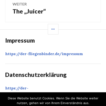
WEITER
The „Juicer“
Nächster
Beitrag:
SEITENLEISTE
Impressum
https://der-fliegenbinder.de/
impressum
Datenschutzerklärung
https://der-
fliegenbinder.de/
datenschutzerklaerung
‎
Diese Website benutzt Cookies. Wenn Sie die Website weiter
nutzen, gehen wir von Ihrem Einverständnis aus.