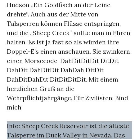
Hudson „Ein Goldfisch an der Leine
drehte“. Auch aus der Mitte von
Talsperren können Flüsse entspringen,
und die „Sheep Creek“ sollte man in Ehren
halten. Es ist ja fast so als würden ihre
Doppel-E’s einen anschauen. Sie zwinkern
einen Morsecode: DahDitDitDit DitDit
DahDit DahDitDit DahDah DitDit
DahDitDahDit DitDitDitDit. Mit einem
herzlichen Gruß an die
Wehrpflichtjahrgänge. Für Zivilisten: Bind
mich!
Info: Sheep Creek Reservoir ist die älteste
Talsperre im Duck Valley in Nevada. Das