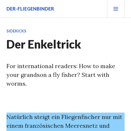
Zum
PRI
DER-FLIEGENBINDER
Inhalt
MEN
springen
SIDEKICKS
Der Enkeltrick
For international readers: How to make
your grandson a fly fisher? Start with
worms.
Natürlich steigt ein Fliegenfischer nur mit
einem französischen Meeresnetz und