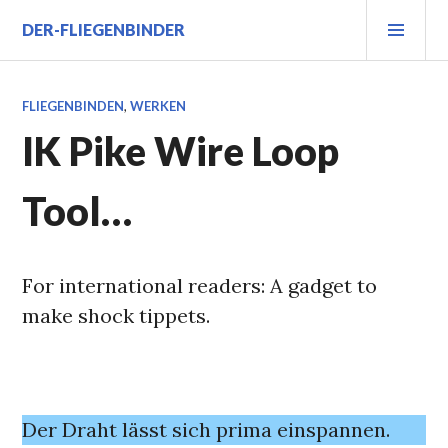
Zum
PRI
DER-FLIEGENBINDER
Inhalt
MEN
springen
FLIEGENBINDEN
,
WERKEN
IK Pike Wire Loop
Tool…
For international readers: A gadget to
make shock tippets.
Der Draht lässt sich prima einspannen.