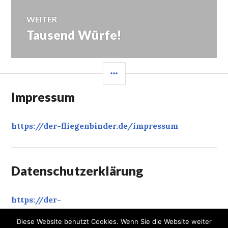
WEITER
Tausend Würfe!
Nächster
Beitrag:
SEITENLEISTE
Impressum
https://der-fliegenbinder.de/
impressum
Datenschutzerklärung
https://der-
fliegenbinder.de/
datenschutzerklaerung
‎
Diese Website benutzt Cookies. Wenn Sie die Website weiter