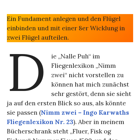
Ein Fundament anlegen und den Flügel
einbinden und mit einer 8er Wicklung in
zwei Flügel aufteilen.
D
ie „Nalle Puh“ im
Fliegenlexikon „Nimm
zwei“ nicht vorstellen zu
können hat mich zunächst
sehr gestört, denn sie sieht
ja auf den ersten Blick so aus, als könnte
sie passen (
Nimm zwei – Ingo Karwaths
Fliegenlexikon Nr. 23
). Aber in meinem
Bücherschrank steht „Fluer, Fisk og