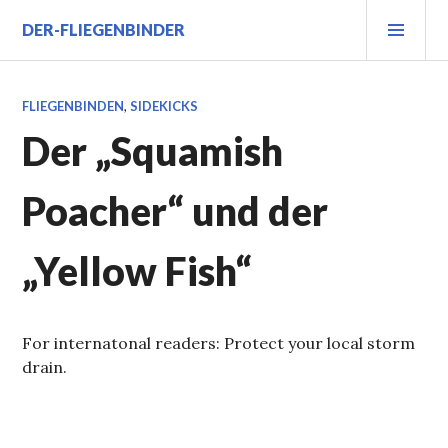
Zum
PRI
DER-FLIEGENBINDER
Inhalt
MEN
springen
FLIEGENBINDEN
,
SIDEKICKS
Der „Squamish
Poacher“ und der
„Yellow Fish“
For internatonal readers: Protect your local storm
drain.