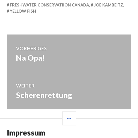
FRESHWATER CONSERVATIION CANADA
,
JOE KAMBEITZ
,
YELLOW FISH
Beitragsnavigation
VORHERIGES
Na Opa!
Vorheriger
Beitrag:
WEITER
Scherenrettung
Nächster
Beitrag:
SEITENLEISTE
Impressum