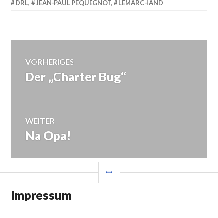
DRL
,
JEAN-PAUL PEQUEGNOT
,
LEMARCHAND
Beitragsnavigation
VORHERIGES
Der „Charter Bug“
Vorheriger
Beitrag:
WEITER
Na Opa!
Nächster
Beitrag:
SEITENLEISTE
Impressum