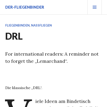
Zum
PRI
DER-FLIEGENBINDER
Inhalt
MEN
springen
FLIEGENBINDEN
,
NASSFLIEGEN
DRL
For international readers: A reminder not
to forget the „Lemarchand“.
Die klassische „DRL“.
iele Ideen am Bindetisch