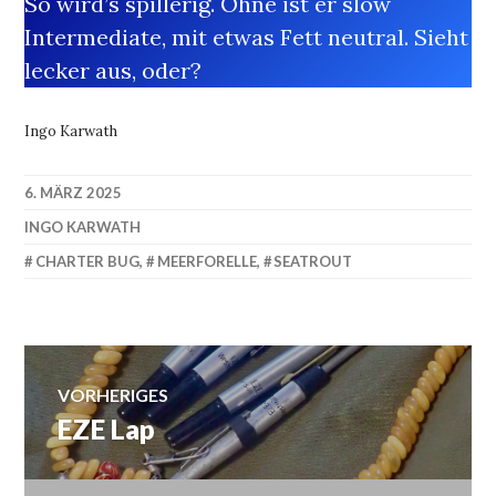
So wird’s spillerig. Ohne ist er slow
Intermediate, mit etwas Fett neutral. Sieht
lecker aus, oder?
Ingo Karwath
6. MÄRZ 2025
INGO KARWATH
CHARTER BUG
,
MEERFORELLE
,
SEATROUT
Beitragsnavigation
VORHERIGES
EZE Lap
Vorheriger
Beitrag: