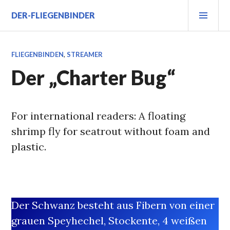
Zum
PRI
DER-FLIEGENBINDER
Inhalt
MEN
springen
FLIEGENBINDEN
,
STREAMER
Der „Charter Bug“
For international readers: A floating
shrimp fly for seatrout without foam and
plastic.
Der Schwanz besteht aus Fibern von einer
grauen Speyhechel, Stockente, 4 weißen