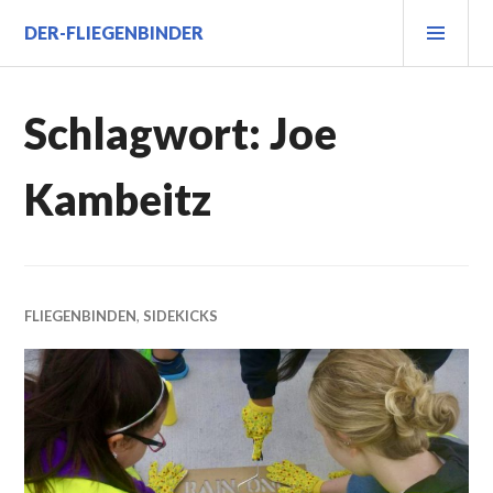
Zum
PRI
DER-FLIEGENBINDER
Inhalt
MEN
springen
Schlagwort:
Joe
Kambeitz
FLIEGENBINDEN
,
SIDEKICKS