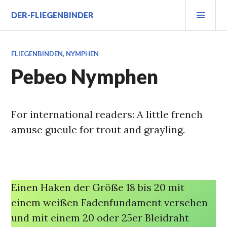
Zum
PRI
DER-FLIEGENBINDER
Inhalt
MEN
springen
FLIEGENBINDEN
,
NYMPHEN
Pebeo Nymphen
For international readers: A little french
amuse gueule for trout and grayling.
Einen Haken der Größe 18 bis 20 mit
einem weißen Fadenfundament versehen
und mit einem 20 oder 25er Bleidraht