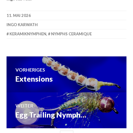
11. MAI 2026
INGO KARWATH
KERAMIKNYMPHEN
,
NYMPHS CERAMIQUE
Beitragsnavigation
VORHERIGES
Extensions
Vorheriger
Beitrag:
WEITER
Egg Trailing Nymph…
Nächster
Beitrag: