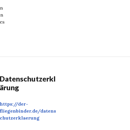
nn
en
 es
Datenschutzerkl
ärung
https://der-
fliegenbinder.de/
datens
chutzerklaerung
‎