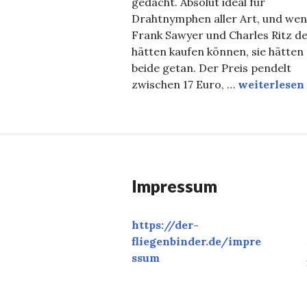
gedacht. Absolut ideal für
Drahtnymphen aller Art, und we
Frank Sawyer und Charles Ritz d
hätten kaufen können, sie hätten
beide getan. Der Preis pendelt
Super Knips
zwischen 17 Euro, …
weiterlesen
Impressum
https://der-
fliegenbinder.de/
impre
ssum