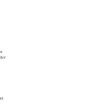
ja
oder
st