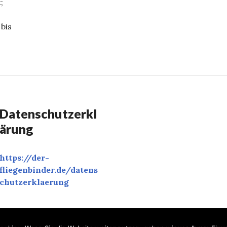
;
bis
ngo Karwath’s Fliegenlexikon Nr. 35
Datenschutzerkl
ärung
https://der-
fliegenbinder.de/
datens
chutzerklaerung
‎