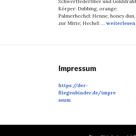
Schwertfederfiber und Golddraht
Körper: Dubbing, orange;
Palmerhechel: Henne, honey dun, 
Flymphs – I
zur Mitte; Hechel: …
weiterlesen
Impressum
https://der-
fliegenbinder.de/
impre
ssum