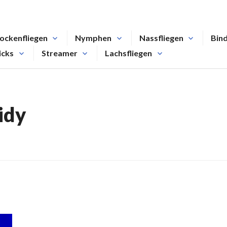
ockenfliegen
Nymphen
Nassfliegen
Bin
icks
Streamer
Lachsfliegen
idy