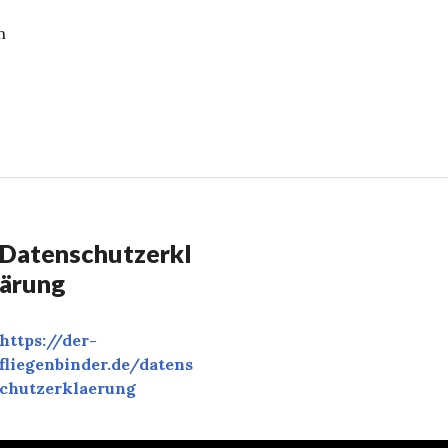
n
e „Montana“
Datenschutzerkl
ärung
https://der-
fliegenbinder.de/
datens
chutzerklaerung
‎