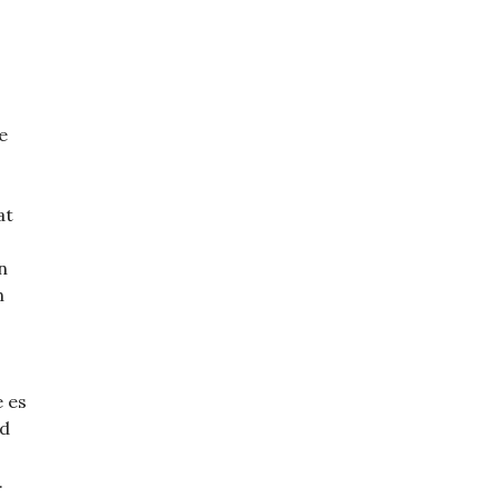
e
at
n
n
 es
nd
.