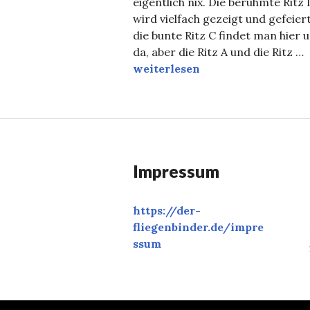
eigentlich nix. Die berühmte Ritz 
wird vielfach gezeigt und gefeiert
die bunte Ritz C findet man hier 
da, aber die Ritz A und die Ritz …
Die Ritz-Nymphen
weiterlesen
Impressum
https://der-
fliegenbinder.de/
impre
ssum