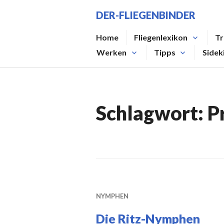
Zum
DER-FLIEGENBINDER
Inhalt
springen
Home
Fliegenlexikon
Tr
Werken
Tipps
Sidek
Schlagwort:
Pr
NYMPHEN
Die Ritz-Nymphen