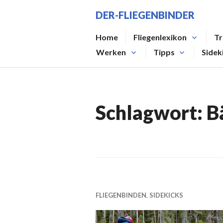
Zum
DER-FLIEGENBINDER
Inhalt
springen
Home
Fliegenlexikon
Tr
Werken
Tipps
Sidek
Schlagwort:
B
FLIEGENBINDEN
,
SIDEKICKS