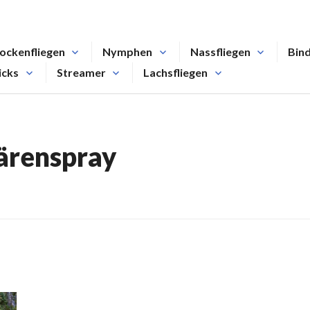
ockenfliegen
Nymphen
Nassfliegen
Bin
icks
Streamer
Lachsfliegen
ärenspray