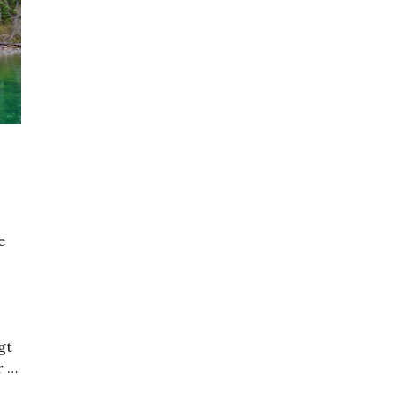
e
gt
r …