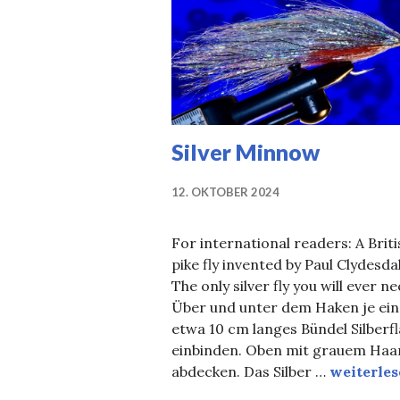
Silver Minnow
12. OKTOBER 2024
For international readers: A Briti
pike fly invented by Paul Clydesda
The only silver fly you will ever ne
Über und unter dem Haken je ein
etwa 10 cm langes Bündel Silberf
einbinden. Oben mit grauem Haa
Silver M
abdecken. Das Silber …
weiterle