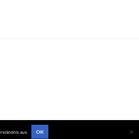
OK
rständnis aus.
dPress
Theme: Gazette von
Automattic
.