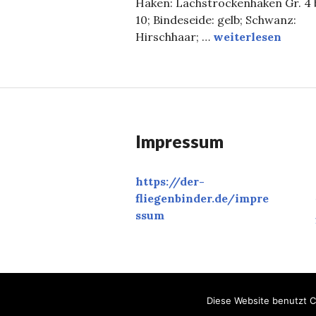
Haken: Lachstrockenhaken Gr. 4 
10; Bindeseide: gelb; Schwanz:
„Bomber“ und Koll
Hirschhaar; …
weiterlesen
Impressum
https://der-
fliegenbinder.de/
impre
ssum
Diese Website benutzt C