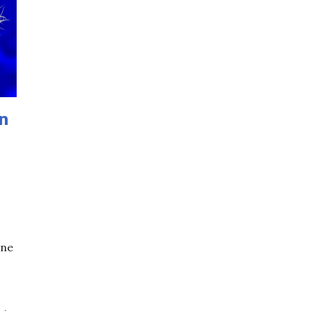
n
ine