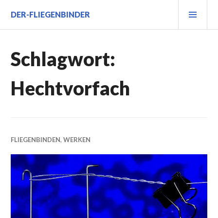
Zum
PRI
DER-FLIEGENBINDER
Inhalt
MEN
springen
Schlagwort:
Hechtvorfach
FLIEGENBINDEN
,
WERKEN