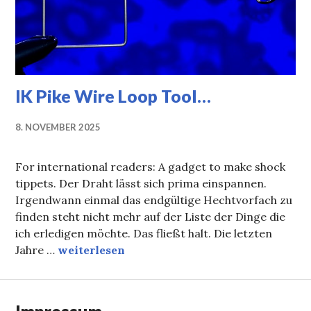
IK Pike Wire Loop Tool…
8. NOVEMBER 2025
For international readers: A gadget to make shock
tippets. Der Draht lässt sich prima einspannen.
Irgendwann einmal das endgültige Hechtvorfach zu
finden steht nicht mehr auf der Liste der Dinge die
ich erledigen möchte. Das fließt halt. Die letzten
IK Pike Wire Loop Tool…
Jahre …
weiterlesen
Impressum