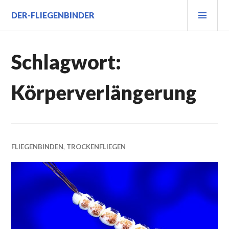
Zum
PRI
DER-FLIEGENBINDER
Inhalt
MEN
springen
Schlagwort:
Körperverlängerung
FLIEGENBINDEN
,
TROCKENFLIEGEN