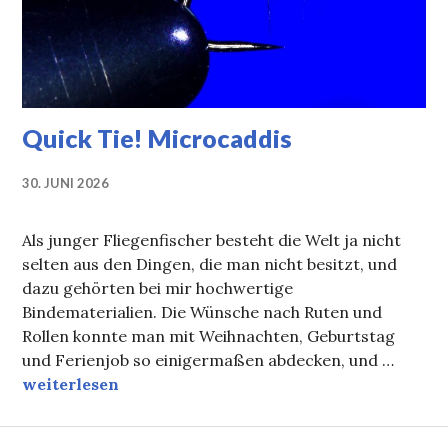
Quick Tie! Microcaddis
30. JUNI 2026
Als junger Fliegenfischer besteht die Welt ja nicht
selten aus den Dingen, die man nicht besitzt, und
dazu gehörten bei mir hochwertige
Bindematerialien. Die Wünsche nach Ruten und
Rollen konnte man mit Weihnachten, Geburtstag
und Ferienjob so einigermaßen abdecken, und …
Quick Tie! Microcaddis
weiterlesen