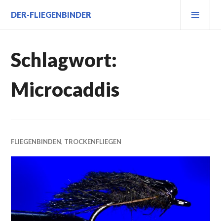
Zum
PRI
DER-FLIEGENBINDER
Inhalt
MEN
springen
Schlagwort:
Microcaddis
FLIEGENBINDEN
,
TROCKENFLIEGEN