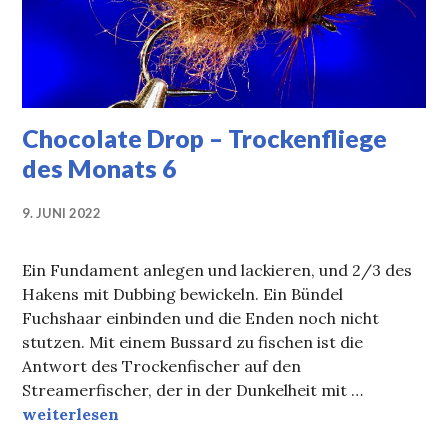
Chocolate Drop – Trockenfliege
des Monats 6
9. JUNI 2022
Ein Fundament anlegen und lackieren, und 2/3 des
Hakens mit Dubbing bewickeln. Ein Bündel
Fuchshaar einbinden und die Enden noch nicht
stutzen. Mit einem Bussard zu fischen ist die
Antwort des Trockenfischer auf den
Streamerfischer, der in der Dunkelheit mit …
Chocolate Drop – Trockenfliege des Monats 6
weiterlesen