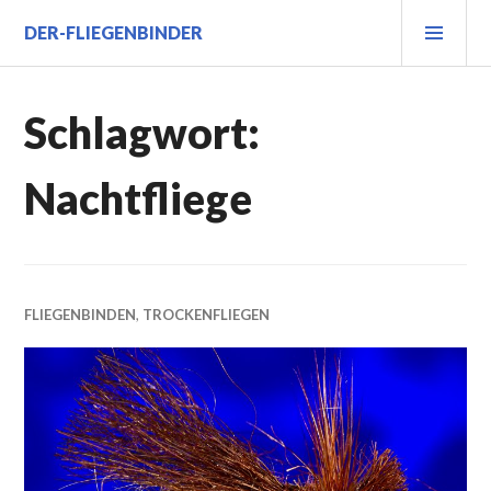
Zum
PRI
DER-FLIEGENBINDER
Inhalt
MEN
springen
Schlagwort:
Nachtfliege
FLIEGENBINDEN
,
TROCKENFLIEGEN