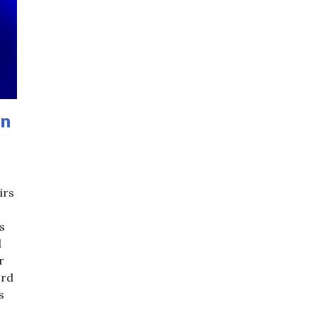
en
irs
s
l
r
ord
s