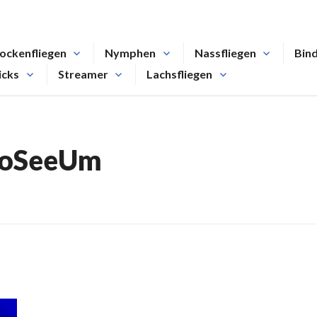
ockenfliegen
Nymphen
Nassfliegen
Bin
icks
Streamer
Lachsfliegen
oSeeUm