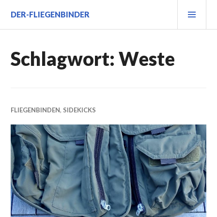
Zum
PRI
DER-FLIEGENBINDER
Inhalt
MEN
springen
Schlagwort:
Weste
FLIEGENBINDEN
,
SIDEKICKS