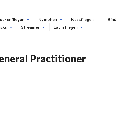
ockenfliegen
Nymphen
Nassfliegen
Bin
icks
Streamer
Lachsfliegen
eneral Practitioner