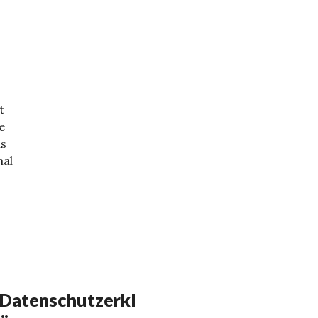
t
e
ls
mal
Datenschutzerkl