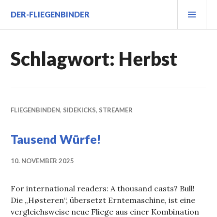
Zum
PRI
DER-FLIEGENBINDER
Inhalt
MEN
springen
Schlagwort:
Herbst
FLIEGENBINDEN
,
SIDEKICKS
,
STREAMER
Tausend Würfe!
10. NOVEMBER 2025
For international readers: A thousand casts? Bull!
Die „Høsteren“, übersetzt Erntemaschine, ist eine
vergleichsweise neue Fliege aus einer Kombination