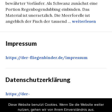
bewährter Vorläufer. Als Schwanz zunächst eine
Portion Regenbogendubbing einbinden. Das
Material ist unersetzlich. Die Meerforelle ist
Tausend Würfe!
angeblich der Fisch der tausend …
weiterlesen
Impressum
https://der-fliegenbinder.de/
impressum
Datenschutzerklärung
https://der-
fliegenbinder.de/
datenschutzerklaerung
‎
Diese Website benutzt Cookies. Wenn Sie die Website weiter
nutzen, gehen wir von Ihrem Einverständnis aus.