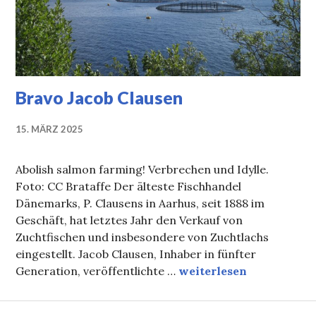
Bravo Jacob Clausen
15. MÄRZ 2025
Abolish salmon farming! Verbrechen und Idylle.
Foto: CC Brataffe Der älteste Fischhandel
Dänemarks, P. Clausens in Aarhus, seit 1888 im
Geschäft, hat letztes Jahr den Verkauf von
Zuchtfischen und insbesondere von Zuchtlachs
eingestellt. Jacob Clausen, Inhaber in fünfter
Bravo Jacob Clausen
Generation, veröffentlichte …
weiterlesen