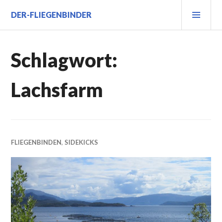
Zum
PRI
DER-FLIEGENBINDER
Inhalt
MEN
springen
Schlagwort:
Lachsfarm
FLIEGENBINDEN
,
SIDEKICKS