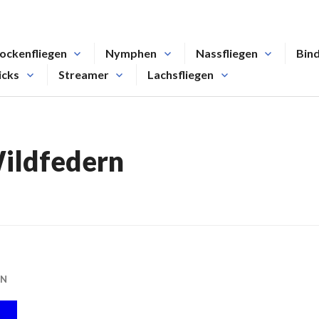
ockenfliegen
Nymphen
Nassfliegen
Bin
icks
Streamer
Lachsfliegen
ildfedern
EN